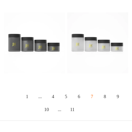
1
...
4
5
6
7
8
9
10
...
11